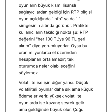
oyunların büyük kısmı lisanslı
sağlayıcılardan geldiği için RTP bilgisi
oyun açıldığında "info" ya da "i"
simgesinin altında görünür. Pratikte
kullanıcıların takıldığı nokta şu: RTP
değerini "her 100 TL'ye 96 TL geri
alırım" diye yorumluyorlar. Oysa bu
oran milyonlarca el üzerinden
hesaplanan ortalamadır; tek
oturumda neler olabileceğini
söylemez.
Volatilite ise işin diğer yarısı. Düşük
volatiliteli oyunlar daha sık ama küçük
ödemeler verir, yüksek volatiliteli
oyunlarda ise kazanç seyrek gelir
ama geldiğinde büyük olur. Çoğu