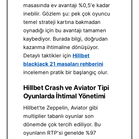
masasında ev avantajı %0,5'e kadar
inebilir. Gözlem şu: pek çok oyuncu
temel strateji kartına bakmadan
oynadığı için bu avantajı tamamen
kaybediyor. Burada bilgi, doğrudan
kazanma ihtimaline dönüşüyor.
Detaylı taktikler için
Hillbet
blackjack 21 masaları rehberini
incelemen pratik bir başlangıç olur.
Hillbet Crash ve Aviator Tipi
Oyunlarda İhtimal Yönetimi
Hillbet'te Zeppelin, Aviator gibi
multiplier tabanlı oyunlar son
dönemde çok tercih ediliyor. Bu
oyunların RTP'si genelde %97