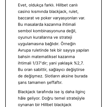
Evet, oldukça farklı. Hillbet canlı
casino kısmında blackjack, rulet,
baccarat ve poker varyasyonları var.
Bu masalarda kazanma ihtimali
sembol kombinasyonuna değil,
oyunun kurallarına ve strateji
uygulamasına bağlıdır. Örneğin
Avrupa ruletinde tek bir sayıya yapılan
bahsin matematiksel kazanma
ihtimali 1/37'dir; yani yaklaşık %2,7.
Bu oran sabittir, sağlayıcı değiştirse
de değişmez. Slotların aksine burada
şans tamamen şeffaftır.
Blackjack tarafında ise iş daha ilginç
hâle geliyor. Doğru temel stratejiyle
oynanan bir Hillbet blackjack