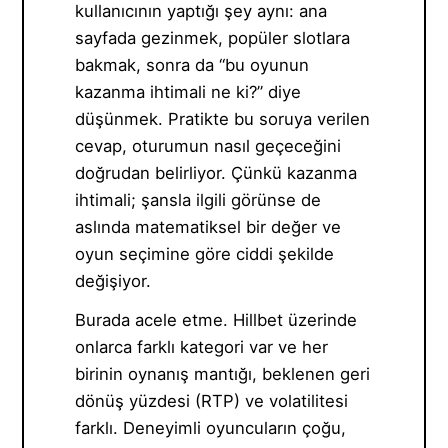
kullanıcının yaptığı şey aynı: ana
sayfada gezinmek, popüler slotlara
bakmak, sonra da “bu oyunun
kazanma ihtimali ne ki?” diye
düşünmek. Pratikte bu soruya verilen
cevap, oturumun nasıl geçeceğini
doğrudan belirliyor. Çünkü kazanma
ihtimali; şansla ilgili görünse de
aslında matematiksel bir değer ve
oyun seçimine göre ciddi şekilde
değişiyor.
Burada acele etme. Hillbet üzerinde
onlarca farklı kategori var ve her
birinin oynanış mantığı, beklenen geri
dönüş yüzdesi (RTP) ve volatilitesi
farklı. Deneyimli oyuncuların çoğu,