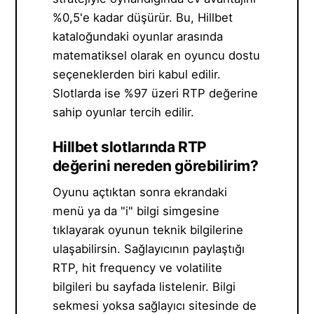
%0,5'e kadar düşürür. Bu, Hillbet
kataloğundaki oyunlar arasında
matematiksel olarak en oyuncu dostu
seçeneklerden biri kabul edilir.
Slotlarda ise %97 üzeri RTP değerine
sahip oyunlar tercih edilir.
Hillbet slotlarında RTP
değerini nereden görebilirim?
Oyunu açtıktan sonra ekrandaki
menü ya da "i" bilgi simgesine
tıklayarak oyunun teknik bilgilerine
ulaşabilirsin. Sağlayıcının paylaştığı
RTP, hit frequency ve volatilite
bilgileri bu sayfada listelenir. Bilgi
sekmesi yoksa sağlayıcı sitesinde de