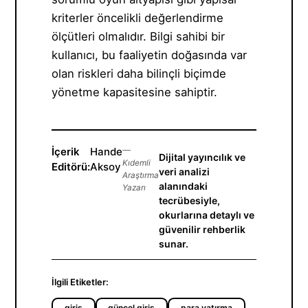
kriterler öncelikli değerlendirme
ölçütleri olmalıdır. Bilgi sahibi bir
kullanıcı, bu faaliyetin doğasında var
olan riskleri daha bilinçli biçimde
yönetme kapasitesine sahiptir.
İçerik
Hande
—
Dijital yayıncılık ve
Kıdemli
Editörü:
Aksoy
veri analizi
Araştırma
alanındaki
Yazarı
tecrübesiyle,
okurlarına detaylı ve
güvenilir rehberlik
sunar.
İlgili Etiketler:
giriş
güncel giriş
para yatırma