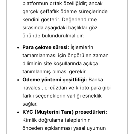
platformun ortak özelliğidir; ancak
gerçek şeffaflık ödeme süreçlerinde
kendini gösterir. Değerlendirme
sırasında aşağıdaki başlıklar göz
önünde bulundurulmalıdır:
Para çekme süresi:
İşlemlerin
tamamlanması için öngörülen zaman
diliminin site koşullarında açıkça
tanımlanmış olması gerekir.
Ödeme yöntemi çeşitliliği:
Banka
havalesi, e-cüzdan ve kripto para gibi
farklı seçeneklerin varlığı esneklik
sağlar.
KYC (Müşterini Tanı) prosedürleri:
Kimlik doğrulama taleplerinin
önceden açıklanması yasal uyumun