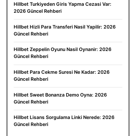
Hillbet Turkiyeden Giris Yapma Cezasi Var:
2026 Güncel Rehberi
Hillbet Hizli Para Transferi Nasil Yapilir: 2026
Güncel Rehberi
Hillbet Zeppelin Oyunu Nasil Oynanir: 2026
Güncel Rehberi
Hillbet Para Cekme Suresi Ne Kadar: 2026
Güncel Rehberi
Hillbet Sweet Bonanza Demo Oyna: 2026
Güncel Rehberi
Hillbet Lisans Sorgulama Linki Nerede: 2026
Güncel Rehberi