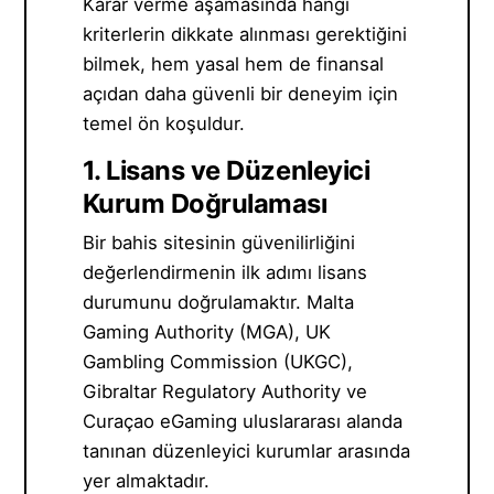
Karar verme aşamasında hangi
kriterlerin dikkate alınması gerektiğini
bilmek, hem yasal hem de finansal
açıdan daha güvenli bir deneyim için
temel ön koşuldur.
1. Lisans ve Düzenleyici
Kurum Doğrulaması
Bir bahis sitesinin güvenilirliğini
değerlendirmenin ilk adımı lisans
durumunu doğrulamaktır. Malta
Gaming Authority (MGA), UK
Gambling Commission (UKGC),
Gibraltar Regulatory Authority ve
Curaçao eGaming uluslararası alanda
tanınan düzenleyici kurumlar arasında
yer almaktadır.