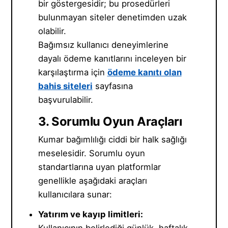
bir göstergesidir; bu prosedürleri
bulunmayan siteler denetimden uzak
olabilir.
Bağımsız kullanıcı deneyimlerine
dayalı ödeme kanıtlarını inceleyen bir
karşılaştırma için
ödeme kanıtı olan
bahis siteleri
sayfasına
başvurulabilir.
3. Sorumlu Oyun Araçları
Kumar bağımlılığı ciddi bir halk sağlığı
meselesidir. Sorumlu oyun
standartlarına uyan platformlar
genellikle aşağıdaki araçları
kullanıcılara sunar:
Yatırım ve kayıp limitleri: