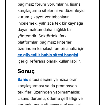
bağımsız forum yorumlarını, lisanslı
karşılaştırma sitelerini ve düzenleyici
kurum şikayet veritabanlarını
incelemek, yalnızca tek bir kaynağa
dayanmaktan daha sağlıklı bir
yöntemdir. Sektördeki farklı
platformları bağımsız kriterler
üzerinden karşılaştıran bir analiz için
en güvenilir bahis sitesi hangisi
içeriği referans olarak kullanılabilir.
Sonuç
Bahis
sitesi seçimi yalnızca oran
karşılaştırması ya da promosyon
teklifleri üzerinden yapılmamalıdır.
Lisans durumu, ödeme şeffaflığı ve
sorumlu oyun altyapısı gibi yapısal