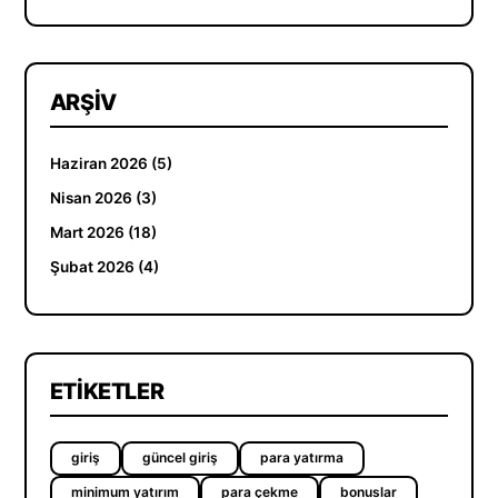
ARŞIV
Haziran 2026 (5)
Nisan 2026 (3)
Mart 2026 (18)
Şubat 2026 (4)
ETIKETLER
giriş
güncel giriş
para yatırma
minimum yatırım
para çekme
bonuslar