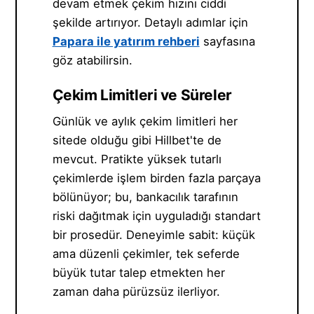
devam etmek çekim hızını ciddi
şekilde artırıyor. Detaylı adımlar için
Papara ile yatırım rehberi
sayfasına
göz atabilirsin.
Çekim Limitleri ve Süreler
Günlük ve aylık çekim limitleri her
sitede olduğu gibi Hillbet'te de
mevcut. Pratikte yüksek tutarlı
çekimlerde işlem birden fazla parçaya
bölünüyor; bu, bankacılık tarafının
riski dağıtmak için uyguladığı standart
bir prosedür. Deneyimle sabit: küçük
ama düzenli çekimler, tek seferde
büyük tutar talep etmekten her
zaman daha pürüzsüz ilerliyor.