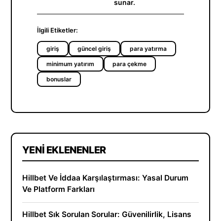
sunar.
İlgili Etiketler:
giriş
güncel giriş
para yatırma
minimum yatırım
para çekme
bonuslar
YENI EKLENENLER
Hillbet Ve İddaa Karşılaştırması: Yasal Durum
Ve Platform Farkları
Hillbet Sık Sorulan Sorular: Güvenilirlik, Lisans