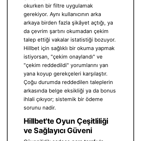
okurken bir filtre uygulamak
gerekiyor. Aynı kullanıcının arka
arkaya birden fazla şikâyet açtığı, ya
da çevrim şartını okumadan çekim
talep ettiği vakalar istatistiği bozuyor.
Hillbet için sağlıklı bir okuma yapmak
istiyorsan, "çekim onaylandı" ve
"çekim reddedildi" yorumlarını yan
yana koyup gerekçeleri karşılaştır.
Çoğu durumda reddedilen taleplerin
arkasında belge eksikliği ya da bonus
ihlali çıkıyor; sistemik bir ödeme
sorunu nadir.
Hillbet'te Oyun Çeşitliliği
ve Sağlayıcı Güveni