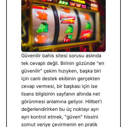
Güvenilir bahis sitesi sorusu aslında
tek cevaplı değil. Birinin gözünde "en
güvenilir" çekim hızıyken, başka biri
için canlı destek ekibinin gerçekten
cevap vermesi, bir başkası için ise
lisans bilgisinin sayfanın altında net
görünmesi anlamına geliyor. Hillbet'i
değerlendirirken bu üç noktayı ayrı
ayrı kontrol etmek, "güven" hissini
somut veriye çevirmenin en pratik