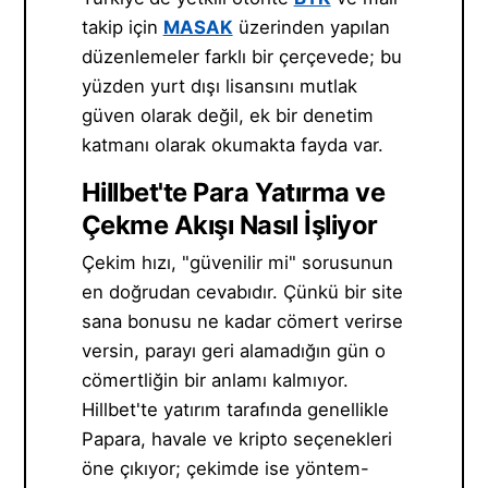
takip için
MASAK
üzerinden yapılan
düzenlemeler farklı bir çerçevede; bu
yüzden yurt dışı lisansını mutlak
güven olarak değil, ek bir denetim
katmanı olarak okumakta fayda var.
Hillbet'te Para Yatırma ve
Çekme Akışı Nasıl İşliyor
Çekim hızı, "güvenilir mi" sorusunun
en doğrudan cevabıdır. Çünkü bir site
sana bonusu ne kadar cömert verirse
versin, parayı geri alamadığın gün o
cömertliğin bir anlamı kalmıyor.
Hillbet'te yatırım tarafında genellikle
Papara, havale ve kripto seçenekleri
öne çıkıyor; çekimde ise yöntem-