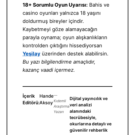
18+ Sorumlu Oyun Uyarısı:
Bahis ve
casino oyunları yalnızca 18 yaşını
doldurmuş bireyler içindir.
Kaybetmeyi göze alamayacağın
parayla oynama; oyun alışkanlıkların
kontrolden çıktığını hissediyorsan
Yeşilay
üzerinden destek alabilirsin.
Bu yazı bilgilendirme amaçlıdır,
kazanç vaadi içermez.
İçerik
Hande
—
Dijital yayıncılık ve
Kıdemli
Editörü:
Aksoy
veri analizi
Araştırma
alanındaki
Yazarı
tecrübesiyle,
okurlarına detaylı ve
güvenilir rehberlik