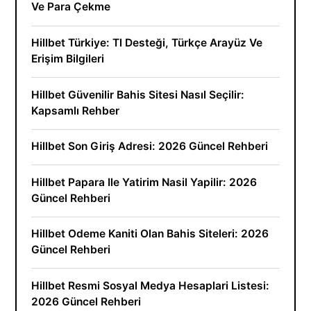
Ve Para Çekme
Hillbet Türkiye: Tl Desteği, Türkçe Arayüz Ve
Erişim Bilgileri
Hillbet Güvenilir Bahis Sitesi Nasıl Seçilir:
Kapsamlı Rehber
Hillbet Son Giriş Adresi: 2026 Güncel Rehberi
Hillbet Papara Ile Yatirim Nasil Yapilir: 2026
Güncel Rehberi
Hillbet Odeme Kaniti Olan Bahis Siteleri: 2026
Güncel Rehberi
Hillbet Resmi Sosyal Medya Hesaplari Listesi:
2026 Güncel Rehberi