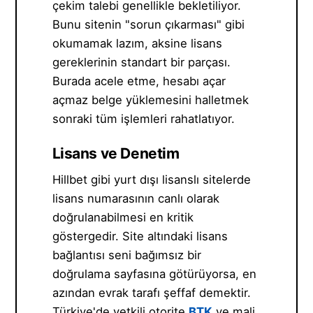
çekim talebi genellikle bekletiliyor.
Bunu sitenin "sorun çıkarması" gibi
okumamak lazım, aksine lisans
gereklerinin standart bir parçası.
Burada acele etme, hesabı açar
açmaz belge yüklemesini halletmek
sonraki tüm işlemleri rahatlatıyor.
Lisans ve Denetim
Hillbet gibi yurt dışı lisanslı sitelerde
lisans numarasının canlı olarak
doğrulanabilmesi en kritik
göstergedir. Site altındaki lisans
bağlantısı seni bağımsız bir
doğrulama sayfasına götürüyorsa, en
azından evrak tarafı şeffaf demektir.
Türkiye'de yetkili otorite
BTK
ve mali