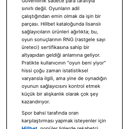
Güvenilirlik sadece para tarafıyla
sınırlı değil. Oyunların adil
çalıştığından emin olmak da işin bir
parçası. Hillbet kataloğunda lisanslı
sağlayıcıların ürünleri ağırlıkta; bu,
oyun sonuçlarının RNG (rastgele sayı
üreteci) sertifikasına sahip bir
altyapıdan geldiği anlamına geliyor.
Pratikte kullanıcının "oyun beni yiyor"
hissi çoğu zaman istatistiksel
varyansla ilgili, ama yine de oynadığın
oyunun sağlayıcısını kontrol etmek
küçük bir alışkanlık olarak çok şey
kazandırıyor.
Spor bahsi tarafında oran
karşılaştırması yapmak isteyenler için
Hillbet
, popüler liglerde rekabetçi