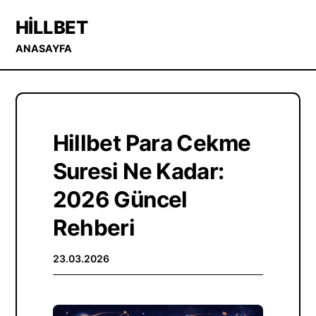
HILLBET
ANASAYFA
Hillbet Para Cekme
Suresi Ne Kadar:
2026 Güncel
Rehberi
23.03.2026