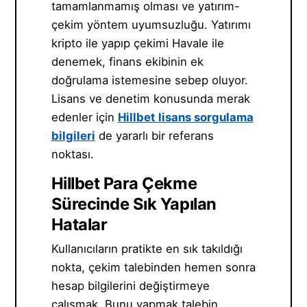
tamamlanmamış olması ve yatırım-
çekim yöntem uyumsuzluğu. Yatırımı
kripto ile yapıp çekimi Havale ile
denemek, finans ekibinin ek
doğrulama istemesine sebep oluyor.
Lisans ve denetim konusunda merak
edenler için
Hillbet lisans sorgulama
bilgileri
de yararlı bir referans
noktası.
Hillbet Para Çekme
Sürecinde Sık Yapılan
Hatalar
Kullanıcıların pratikte en sık takıldığı
nokta, çekim talebinden hemen sonra
hesap bilgilerini değiştirmeye
çalışmak. Bunu yapmak talebin