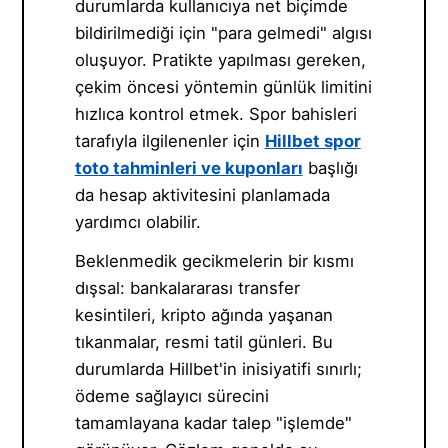
durumlarda kullanıcıya net biçimde
bildirilmediği için "para gelmedi" algısı
oluşuyor. Pratikte yapılması gereken,
çekim öncesi yöntemin günlük limitini
hızlıca kontrol etmek. Spor bahisleri
tarafıyla ilgilenenler için
Hillbet spor
toto tahminleri ve kuponları
başlığı
da hesap aktivitesini planlamada
yardımcı olabilir.
Beklenmedik gecikmelerin bir kısmı
dışsal: bankalararası transfer
kesintileri, kripto ağında yaşanan
tıkanmalar, resmi tatil günleri. Bu
durumlarda Hillbet'in inisiyatifi sınırlı;
ödeme sağlayıcı sürecini
tamamlayana kadar talep "işlemde"