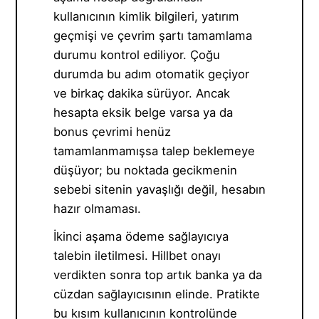
kullanıcının kimlik bilgileri, yatırım
geçmişi ve çevrim şartı tamamlama
durumu kontrol ediliyor. Çoğu
durumda bu adım otomatik geçiyor
ve birkaç dakika sürüyor. Ancak
hesapta eksik belge varsa ya da
bonus çevrimi henüz
tamamlanmamışsa talep beklemeye
düşüyor; bu noktada gecikmenin
sebebi sitenin yavaşlığı değil, hesabın
hazır olmaması.
İkinci aşama ödeme sağlayıcıya
talebin iletilmesi. Hillbet onayı
verdikten sonra top artık banka ya da
cüzdan sağlayıcısının elinde. Pratikte
bu kısım kullanıcının kontrolünde