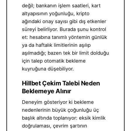
değil; bankanın işlem saatleri, kart
altyapısının yoğunluğu, kripto
ağındaki onay sayısı gibi dış etkenler
süreyi belirliyor. Burada şunu kontrol
et: hesabına tanımlı yöntemin günlük
ya da haftalık limitlerinin aşılıp
aşılmadığı; bazen tek bir limit dolduğu
için talep otomatik bekleme
kuyruğuna düşebiliyor.
Hillbet Çekim Talebi Neden
Beklemeye Alınır
Deneyim gösteriyor ki bekleme
nedenlerinin büyük çoğunluğu üç
başlık altında toplanıyor: eksik kimlik
doğrulaması, çevrim şartının