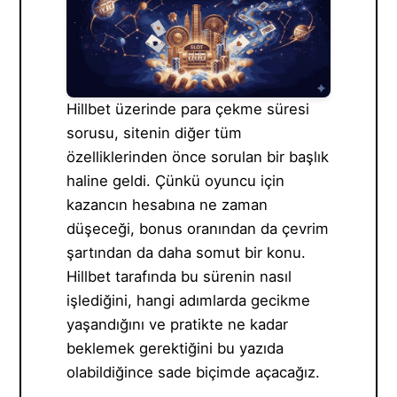
Hillbet üzerinde para çekme süresi
sorusu, sitenin diğer tüm
özelliklerinden önce sorulan bir başlık
haline geldi. Çünkü oyuncu için
kazancın hesabına ne zaman
düşeceği, bonus oranından da çevrim
şartından da daha somut bir konu.
Hillbet tarafında bu sürenin nasıl
işlediğini, hangi adımlarda gecikme
yaşandığını ve pratikte ne kadar
beklemek gerektiğini bu yazıda
olabildiğince sade biçimde açacağız.