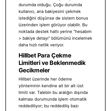
durumda olduğu. Çoğu durumda
kullanıcı, ana bakiyesini çekmek
istediğini düşünse de sistem bonus
üzerinden işlem görüyor olabilir. Bu
noktada destek hattı yerine "hesabım
> bakiye detayı" bölümünü incelemek
daha hızlı netlik veriyor.
Hillbet Para Çekme
Limitleri ve Beklenmedik
Gecikmeler
Hillbet üzerinde her ödeme
yönteminin kendine ait bir alt-üst
limiti var. Talebin bu aralığın dışında
kalması durumunda işlem otomatik
reddediliyor; bu reddediliş bazı