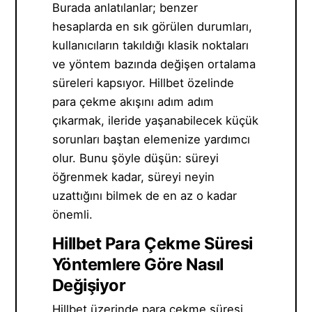
Burada anlatılanlar; benzer
hesaplarda en sık görülen durumları,
kullanıcıların takıldığı klasik noktaları
ve yöntem bazında değişen ortalama
süreleri kapsıyor. Hillbet özelinde
para çekme akışını adım adım
çıkarmak, ileride yaşanabilecek küçük
sorunları baştan elemenize yardımcı
olur. Bunu şöyle düşün: süreyi
öğrenmek kadar, süreyi neyin
uzattığını bilmek de en az o kadar
önemli.
Hillbet Para Çekme Süresi
Yöntemlere Göre Nasıl
Değişiyor
Hillbet üzerinde para çekme süresi,