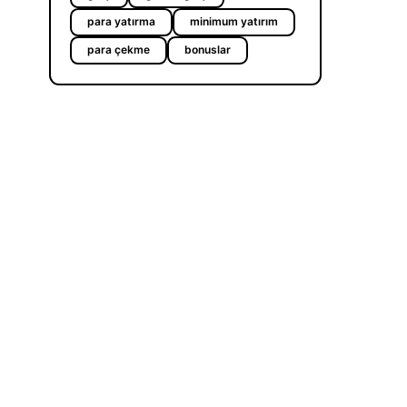
para yatırma
minimum yatırım
para çekme
bonuslar