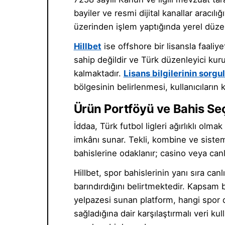
bayiler ve resmi dijital kanallar aracıl
üzerinden işlem yaptığında yerel düz
Hillbet
ise offshore bir lisansla faaliy
sahip değildir ve Türk düzenleyici kur
kalmaktadır.
Lisans bilgilerinin sorg
bölgesinin belirlenmesi, kullanıcıların
Ürün Portföyü ve Bahis Se
İddaa, Türk futbol ligleri ağırlıklı olma
imkânı sunar. Tekli, kombine ve sistem
bahislerine odaklanır; casino veya ca
Hillbet, spor bahislerinin yanı sıra can
barındırdığını belirtmektedir. Kapsam
yelpazesi sunan platform, hangi spor d
sağladığına dair karşılaştırmalı veri ku