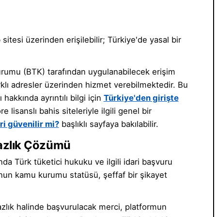
sitesi üzerinden erişilebilir; Türkiye'de yasal bir
m Kurumu (BTK) tarafından uygulanabilecek erişim
klı adresler üzerinden hizmet verebilmektedir. Bu
 hakkında ayrıntılı bilgi için
Türkiye'den girişte
 lisanslı bahis siteleriyle ilgili genel bir
ri güvenilir mi?
başlıklı sayfaya bakılabilir.
mazlık Çözümü
da Türk tüketici hukuku ve ilgili idari başvuru
'nun kamu kurumu statüsü, şeffaf bir şikayet
azlık halinde başvurulacak merci, platformun