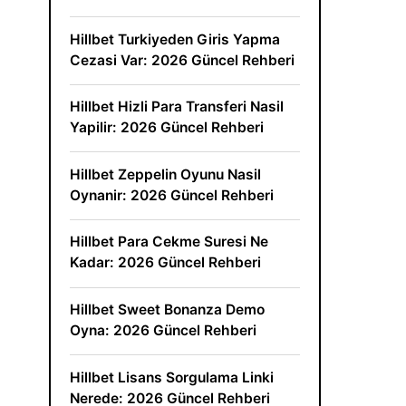
Hillbet Turkiyeden Giris Yapma
Cezasi Var: 2026 Güncel Rehberi
Hillbet Hizli Para Transferi Nasil
Yapilir: 2026 Güncel Rehberi
Hillbet Zeppelin Oyunu Nasil
Oynanir: 2026 Güncel Rehberi
Hillbet Para Cekme Suresi Ne
Kadar: 2026 Güncel Rehberi
Hillbet Sweet Bonanza Demo
Oyna: 2026 Güncel Rehberi
Hillbet Lisans Sorgulama Linki
Nerede: 2026 Güncel Rehberi