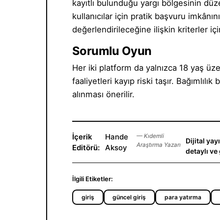
kayıtlı bulunduğu yargı bölgesinin düz
kullanıcılar için pratik başvuru imkânını 
değerlendirileceğine ilişkin kriterler iç
Sorumlu Oyun
Her iki platform da yalnızca 18 yaş üzer
faaliyetleri kayıp riski taşır. Bağımlılık
alınması önerilir.
İçerik
Hande
— Kıdemli
Dijital yay
Araştırma Yazarı
Editörü:
Aksoy
detaylı ve
İlgili Etiketler:
giriş
güncel giriş
para yatırma