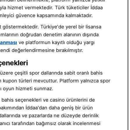
ığıyla hizmet vermektedir. Türk tüketiciler İddaa
enleyici güvence kapsamında kalmaktadır.
et göstermektedir. Türkiye'de yerel bir lisansa
umlarının doğrudan denetim alanının dışında
ulanması
ve platformun kayıtlı olduğu yargı
 kendi değerlendirmesine bırakılmıştır.
çenekleri
k üzere çeşitli spor dallarında sabit oranlı bahis
 kupon türleri mevcuttur. Platform yalnızca spor
nlı oyun hizmeti sunmaz.
lı bahis seçenekleri ve casino ürünlerini de
 bakımından İddaa'dan daha geniş bir ürün
allarında ve pazarlarda ne düzeyde derinlik
llanıcı tarafından bağımsız olarak incelenmesi