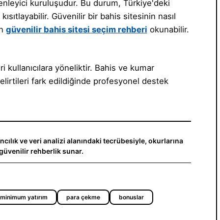
enleyici kuruluşudur. Bu durum, Türkiye'deki
kısıtlayabilir. Güvenilir bir bahis sitesinin nasıl
in
güvenilir bahis sitesi seçim rehberi
okunabilir.
i kullanıcılara yöneliktir. Bahis ve kumar
 belirtileri fark edildiğinde profesyonel destek
ıncılık ve veri analizi alanındaki tecrübesiyle, okurlarına
 güvenilir rehberlik sunar.
minimum yatırım
para çekme
bonuslar