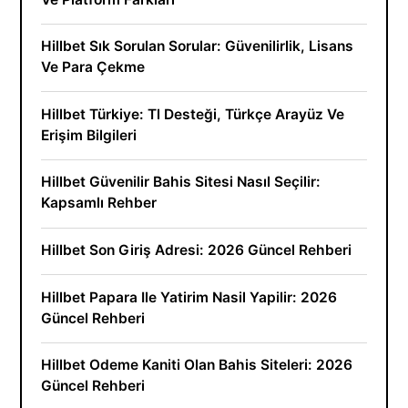
Hillbet Sık Sorulan Sorular: Güvenilirlik, Lisans
Ve Para Çekme
Hillbet Türkiye: Tl Desteği, Türkçe Arayüz Ve
Erişim Bilgileri
Hillbet Güvenilir Bahis Sitesi Nasıl Seçilir:
Kapsamlı Rehber
Hillbet Son Giriş Adresi: 2026 Güncel Rehberi
Hillbet Papara Ile Yatirim Nasil Yapilir: 2026
Güncel Rehberi
Hillbet Odeme Kaniti Olan Bahis Siteleri: 2026
Güncel Rehberi