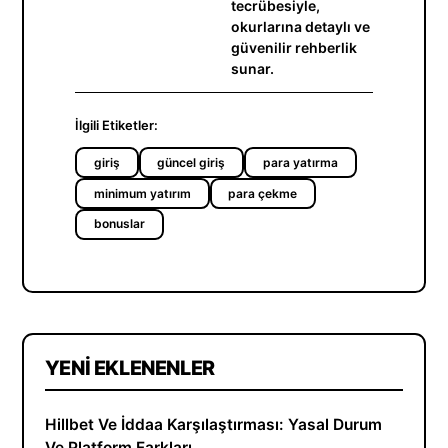
tecrübesiyle,
okurlarına detaylı ve
güvenilir rehberlik
sunar.
İlgili Etiketler:
giriş
güncel giriş
para yatırma
minimum yatırım
para çekme
bonuslar
YENI EKLENENLER
Hillbet Ve İddaa Karşılaştırması: Yasal Durum
Ve Platform Farkları