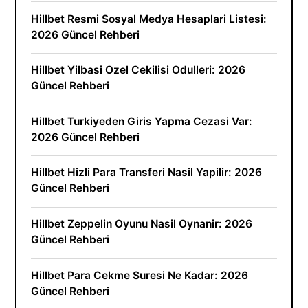
Hillbet Resmi Sosyal Medya Hesaplari Listesi:
2026 Güncel Rehberi
Hillbet Yilbasi Ozel Cekilisi Odulleri: 2026
Güncel Rehberi
Hillbet Turkiyeden Giris Yapma Cezasi Var:
2026 Güncel Rehberi
Hillbet Hizli Para Transferi Nasil Yapilir: 2026
Güncel Rehberi
Hillbet Zeppelin Oyunu Nasil Oynanir: 2026
Güncel Rehberi
Hillbet Para Cekme Suresi Ne Kadar: 2026
Güncel Rehberi