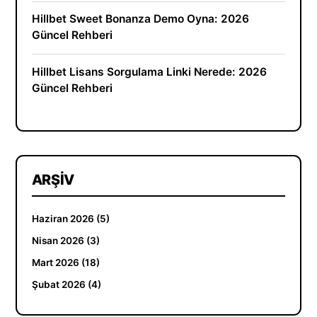
Hillbet Sweet Bonanza Demo Oyna: 2026
Güncel Rehberi
Hillbet Lisans Sorgulama Linki Nerede: 2026
Güncel Rehberi
ARŞIV
Haziran 2026 (5)
Nisan 2026 (3)
Mart 2026 (18)
Şubat 2026 (4)