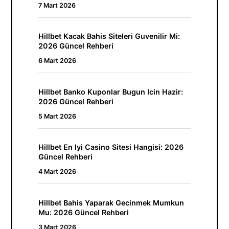
7 Mart 2026
Hillbet Kacak Bahis Siteleri Guvenilir Mi:
2026 Güncel Rehberi
6 Mart 2026
Hillbet Banko Kuponlar Bugun Icin Hazir:
2026 Güncel Rehberi
5 Mart 2026
Hillbet En Iyi Casino Sitesi Hangisi: 2026
Güncel Rehberi
4 Mart 2026
Hillbet Bahis Yaparak Gecinmek Mumkun
Mu: 2026 Güncel Rehberi
3 Mart 2026