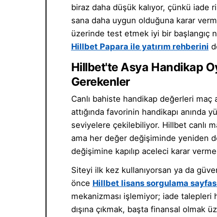
biraz daha düşük kalıyor, çünkü iade ri
sana daha uygun olduğuna karar vermek
üzerinde test etmek iyi bir başlangıç n
Hillbet Papara ile yatırım rehberini
de
Hillbet'te Asya Handikap O
Gerekenler
Canlı bahiste handikap değerleri maç a
attığında favorinin handikapı anında yü
seviyelere çekilebiliyor. Hillbet canl
ama her değer değişiminde yeniden de
değişimine kapılıp aceleci karar verme
Siteyi ilk kez kullanıyorsan ya da güv
önce
Hillbet lisans sorgulama sayfas
mekanizması işlemiyor; iade talepleri 
dışına çıkmak, başta finansal olmak üze