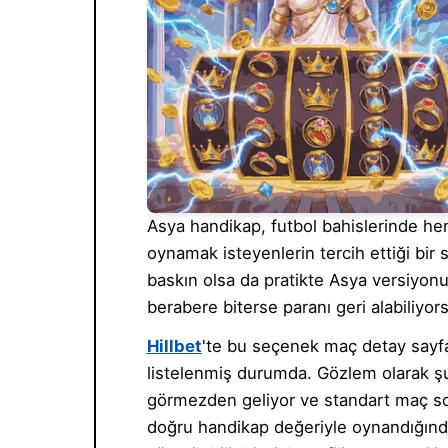
Asya handikap, futbol bahislerinde he
oynamak isteyenlerin tercih ettiği bir s
baskın olsa da pratikte Asya versiyo
berabere biterse paranı geri alabiliyor
Hillbet
'te bu seçenek maç detay sayf
listelenmiş durumda. Gözlem olarak şu
görmezden geliyor ve standart maç so
doğru handikap değeriyle oynandığınd