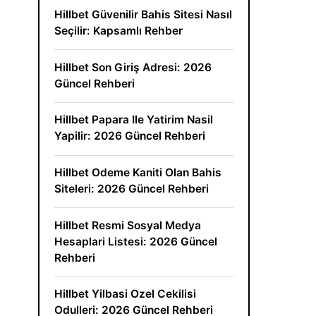
Hillbet Güvenilir Bahis Sitesi Nasıl
Seçilir: Kapsamlı Rehber
Hillbet Son Giriş Adresi: 2026
Güncel Rehberi
Hillbet Papara Ile Yatirim Nasil
Yapilir: 2026 Güncel Rehberi
Hillbet Odeme Kaniti Olan Bahis
Siteleri: 2026 Güncel Rehberi
Hillbet Resmi Sosyal Medya
Hesaplari Listesi: 2026 Güncel
Rehberi
Hillbet Yilbasi Ozel Cekilisi
Odulleri: 2026 Güncel Rehberi