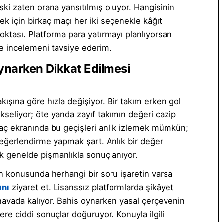
ski zaten orana yansıtılmış oluyor. Hangisinin
 için birkaç maçı her iki seçenekle kâğıt
oktası. Platforma para yatırmayı planlıyorsan
 incelemeni tavsiye ederim.
ynarken Dikkat Edilmesi
kışına göre hızla değişiyor. Bir takım erken gol
kseliyor; öte yanda zayıf takımın değeri cazip
ı maç ekranında bu geçişleri anlık izlemek mümkün;
ğerlendirme yapmak şart. Anlık bir değer
k genelde pişmanlıkla sonuçlanıyor.
en konusunda herhangi bir soru işaretin varsa
ını
ziyaret et. Lisanssız platformlarda şikâyet
havada kalıyor. Bahis oynarken yasal çerçevenin
re ciddi sonuçlar doğuruyor. Konuyla ilgili