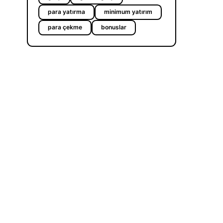
para yatırma
minimum yatırım
para çekme
bonuslar