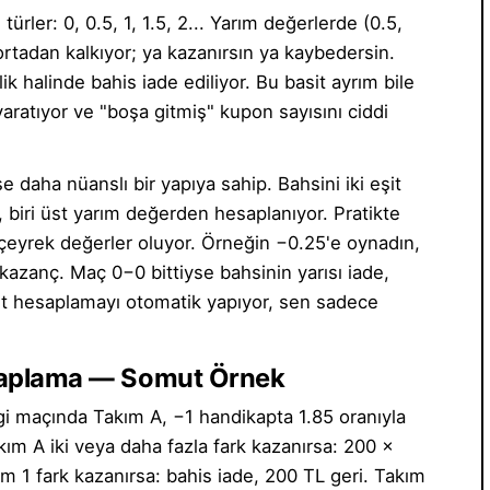
rler: 0, 0.5, 1, 1.5, 2... Yarım değerlerde (0.5,
rtadan kalkıyor; ya kazanırsın ya kaybedersin.
lik halinde bahis iade ediliyor. Bu basit ayrım bile
aratıyor ve "boşa gitmiş" kupon sayısını ciddi
e daha nüanslı bir yapıya sahip. Bahsini iki eşit
, biri üst yarım değerden hesaplanıyor. Pratikte
u çeyrek değerler oluyor. Örneğin −0.25'e oynadın,
azanç. Maç 0−0 bittiyse bahsinin yarısı iade,
bet hesaplamayı otomatik yapıyor, sen sadece
saplama — Somut Örnek
igi maçında Takım A, −1 handikapta 1.85 oranıyla
kım A iki veya daha fazla fark kazanırsa: 200 ×
m 1 fark kazanırsa: bahis iade, 200 TL geri. Takım