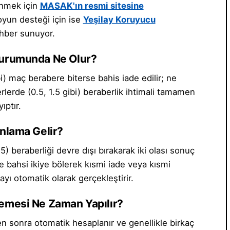
inmek için
MASAK'ın resmi sitesine
oyun desteği için ise
Yeşilay Koruyucu
ehber sunuyor.
Durumunda Ne Olur?
i) maç berabere biterse bahis iade edilir; ne
lerde (0.5, 1.5 gibi) beraberlik ihtimali tamamen
ıptır.
Anlama Gelir?
 beraberliği devre dışı bırakarak iki olası sonuç
se bahsi ikiye bölerek kısmi iade veya kısmi
yı otomatik olarak gerçekleştirir.
demesi Ne Zaman Yapılır?
sonra otomatik hesaplanır ve genellikle birkaç