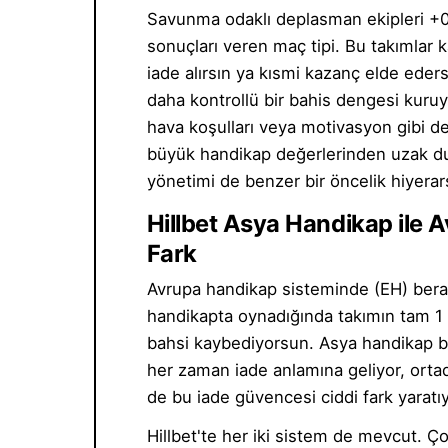
Savunma odaklı deplasman ekipleri +0.
sonuçları veren maç tipi. Bu takımlar 
iade alırsın ya kısmi kazanç elde ed
daha kontrollü bir bahis dengesi kuru
hava koşulları veya motivasyon gibi de
büyük handikap değerlerinden uzak du
yönetimi de benzer bir öncelik hiyerarşi
Hillbet Asya Handikap ile
Fark
Avrupa handikap sisteminde (EH) berabe
handikapta oynadığında takımın tam 1 
bahsi kaybediyorsun. Asya handikap b
her zaman iade anlamına geliyor, ortad
de bu iade güvencesi ciddi fark yaratıy
Hillbet'te her iki sistem de mevcut. 