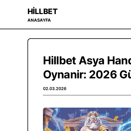
HILLBET
ANASAYFA
Hillbet Asya Han
Oynanir: 2026 G
02.03.2026