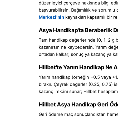
düzenleyici çerçeve hakkında bilgi ed
başvurabilirsin. Bağımlılık ve sorumlu 
Merkezi'nin
kaynakları kapsamlı bir r
Asya Handikap'ta Beraberlik 
Tam handikap değerlerinde (0, 1, 2 gib
kazanırsın ne kaybedersin. Yarım değer
ortadan kalkar; sonuç ya kazanç ya kay
Hillbet'te Yarım Handikap Ne 
Yarım handikap (örneğin −0.5 veya +1.5)
bırakır. Çeyrek değerler (0.25, 0.75) i
kazanç imkânı sunar; Hillbet hesaplama
Hillbet Asya Handikap Geri Ö
Geri ödeme maç sonuçlandıktan hemen 