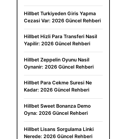
Hillbet Turkiyeden Giris Yapma
Cezasi Var: 2026 Güncel Rehberi
Hillbet Hizli Para Transferi Nasil
Yapilir: 2026 Güncel Rehberi
Hillbet Zeppelin Oyunu Nasil
Oynanir: 2026 Güncel Rehberi
Hillbet Para Cekme Suresi Ne
Kadar: 2026 Güncel Rehberi
Hillbet Sweet Bonanza Demo
Oyna: 2026 Güncel Rehberi
Hillbet Lisans Sorgulama Linki
Nerede: 2026 Güncel Rehberi