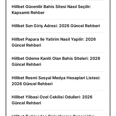
Hillbet Güvenilir Bahis Sitesi Nasıl Seçilir:
Kapsamlı Rehber
Hillbet Son Giriş Adresi: 2026 Güncel Rehberi
Hillbet Papara Ile Yatirim Nasil Yapilir: 2026
Güncel Rehberi
Hillbet Odeme Kaniti Olan Bahis Siteleri: 2026
Güncel Rehberi
Hillbet Resmi Sosyal Medya Hesaplari Listesi:
2026 Güncel Rehberi
Hillbet Yilbasi Ozel Cekilisi Odulleri: 2026
Güncel Rehberi