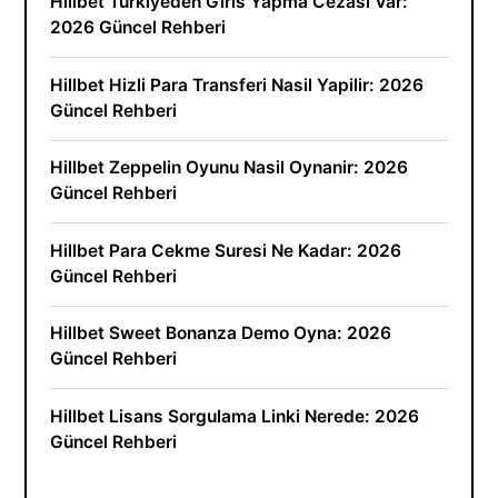
Hillbet Turkiyeden Giris Yapma Cezasi Var:
2026 Güncel Rehberi
Hillbet Hizli Para Transferi Nasil Yapilir: 2026
Güncel Rehberi
Hillbet Zeppelin Oyunu Nasil Oynanir: 2026
Güncel Rehberi
Hillbet Para Cekme Suresi Ne Kadar: 2026
Güncel Rehberi
Hillbet Sweet Bonanza Demo Oyna: 2026
Güncel Rehberi
Hillbet Lisans Sorgulama Linki Nerede: 2026
Güncel Rehberi