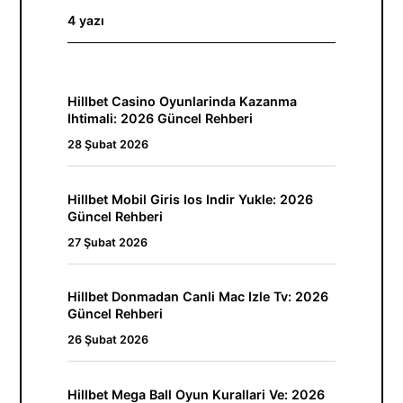
4 yazı
Hillbet Casino Oyunlarinda Kazanma
Ihtimali: 2026 Güncel Rehberi
28 Şubat 2026
Hillbet Mobil Giris Ios Indir Yukle: 2026
Güncel Rehberi
27 Şubat 2026
Hillbet Donmadan Canli Mac Izle Tv: 2026
Güncel Rehberi
26 Şubat 2026
Hillbet Mega Ball Oyun Kurallari Ve: 2026