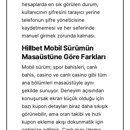
hesaplarda en sık görülen durum,
kullanıcının şifresini tarayıcı yerine
telefonun şifre yöneticisine
kaydetmemesi ve her seferinde
manuel girmek zorunda kalması.
Hillbet Mobil Sürümün
Masaüstüne Göre Farkları
Mobil sürüm; spor bahisleri, canlı
bahis, casino ve canlı casino gibi tüm
ana bölümleri masaüstüyle aynı
şekilde sunuyor. Deneyim açısından
konuşursak ekran küçük olduğu için
bazı kupon detayları biraz daha sıkışık
görünebilir, ama oran takibi ve hızlı
kupon ekleme akışı dokunmatik için
optimize edilmiş. Canlı maç izleme