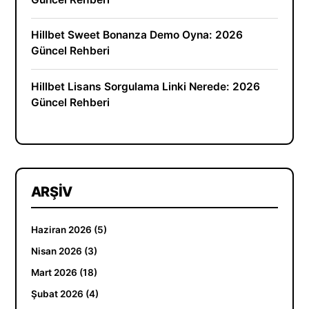
Hillbet Sweet Bonanza Demo Oyna: 2026
Güncel Rehberi
Hillbet Lisans Sorgulama Linki Nerede: 2026
Güncel Rehberi
ARŞIV
Haziran 2026 (5)
Nisan 2026 (3)
Mart 2026 (18)
Şubat 2026 (4)