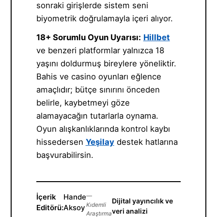
sonraki girişlerde sistem seni
biyometrik doğrulamayla içeri alıyor.
18+ Sorumlu Oyun Uyarısı:
Hillbet
ve benzeri platformlar yalnızca 18
yaşını doldurmuş bireylere yöneliktir.
Bahis ve casino oyunları eğlence
amaçlıdır; bütçe sınırını önceden
belirle, kaybetmeyi göze
alamayacağın tutarlarla oynama.
Oyun alışkanlıklarında kontrol kaybı
hissedersen
Yeşilay
destek hatlarına
başvurabilirsin.
İçerik
Hande
—
Dijital yayıncılık ve
Kıdemli
Editörü:
Aksoy
veri analizi
Araştırma