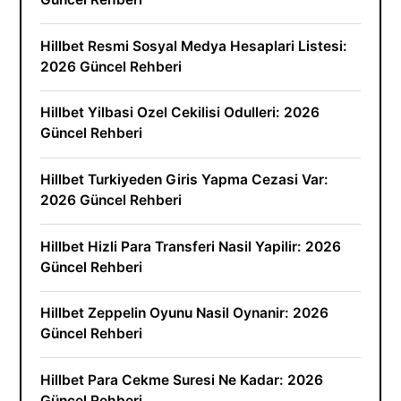
Hillbet Resmi Sosyal Medya Hesaplari Listesi:
2026 Güncel Rehberi
Hillbet Yilbasi Ozel Cekilisi Odulleri: 2026
Güncel Rehberi
Hillbet Turkiyeden Giris Yapma Cezasi Var:
2026 Güncel Rehberi
Hillbet Hizli Para Transferi Nasil Yapilir: 2026
Güncel Rehberi
Hillbet Zeppelin Oyunu Nasil Oynanir: 2026
Güncel Rehberi
Hillbet Para Cekme Suresi Ne Kadar: 2026
Güncel Rehberi