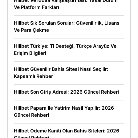
Hillbet Ve İddaa Karşılaştırması: Yasal Durum
Ve Platform Farkları
Hillbet Sık Sorulan Sorular: Güvenilirlik, Lisans
Ve Para Çekme
Hillbet Türkiye: Tl Desteği, Türkçe Arayüz Ve
Erişim Bilgileri
Hillbet Güvenilir Bahis Sitesi Nasıl Seçilir:
Kapsamlı Rehber
Hillbet Son Giriş Adresi: 2026 Güncel Rehberi
Hillbet Papara Ile Yatirim Nasil Yapilir: 2026
Güncel Rehberi
Hillbet Odeme Kaniti Olan Bahis Siteleri: 2026
Güncel Rehberi