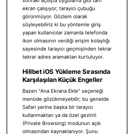
sonraki açılışta uygulama gibi tam
ekran çalışıyor; tarayıcı çubuğu
görünmüyor. Gözlem olarak
söyleyebiliriz ki bu yöntemle giriş
yapan kullanıcılar zamanla telefonda
ikon olmasının verdiği erişim kolaylığı
sayesinde tarayıcı geçmişinden tekrar
tekrar adres aramaktan kurtuluyor.
Hillbet iOS Yükleme Sırasında
Karşılaşılan Küçük Engeller
Bazen "Ana Ekrana Ekle" seçeneği
menüde gözükmeyebilir; bu genelde
Safari yerine başka bir tarayıcı
kullanmaktan ya da özel gezinti
(Private Browsing) modunun açık
olmasından kaynaklanıyor. Şunu