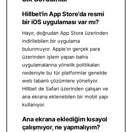
Hillbet'in App Store'da resmi
bir iOS uygulaması var mı?
Hayır, doğrudan App Store üzerinden
indirilebilen bir uygulama
bulunmuyor. Apple'ın gerçek para
üzerinden işlem yapan bahis
uygulamalarına yönelik politikaları
nedeniyle bu tür platformlar genelde
web tabanlı çözümlere yöneliyor.
Hillbet de Safari üzerinden çalışan ve
ana ekrana eklenebilen bir mobil yapı
kullanıyor.
Ana ekrana eklediğim kısayol
çalışmıyor, ne yapmalıyım?