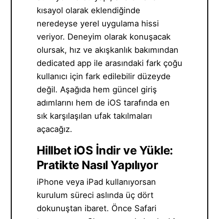
kısayol olarak eklendiğinde
neredeyse yerel uygulama hissi
veriyor. Deneyim olarak konuşacak
olursak, hız ve akışkanlık bakımından
dedicated app ile arasındaki fark çoğu
kullanıcı için fark edilebilir düzeyde
değil. Aşağıda hem güncel giriş
adımlarını hem de iOS tarafında en
sık karşılaşılan ufak takılmaları
açacağız.
Hillbet iOS İndir ve Yükle:
Pratikte Nasıl Yapılıyor
iPhone veya iPad kullanıyorsan
kurulum süreci aslında üç dört
dokunuştan ibaret. Önce Safari