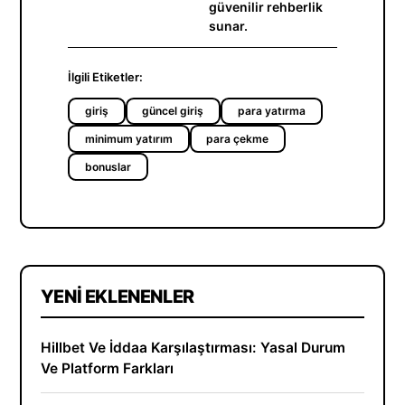
güvenilir rehberlik
sunar.
İlgili Etiketler:
giriş
güncel giriş
para yatırma
minimum yatırım
para çekme
bonuslar
YENI EKLENENLER
Hillbet Ve İddaa Karşılaştırması: Yasal Durum
Ve Platform Farkları