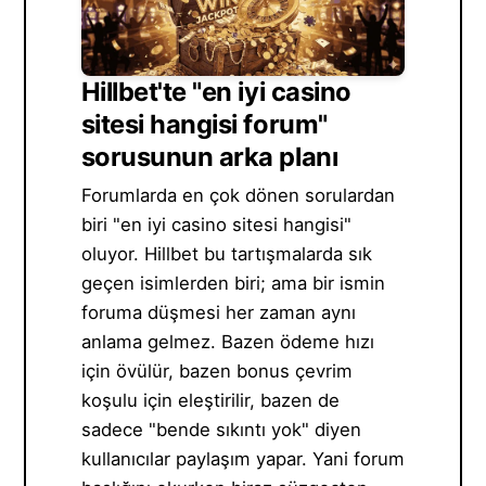
Hillbet'te "en iyi casino
sitesi hangisi forum"
sorusunun arka planı
Forumlarda en çok dönen sorulardan
biri "en iyi casino sitesi hangisi"
oluyor. Hillbet bu tartışmalarda sık
geçen isimlerden biri; ama bir ismin
foruma düşmesi her zaman aynı
anlama gelmez. Bazen ödeme hızı
için övülür, bazen bonus çevrim
koşulu için eleştirilir, bazen de
sadece "bende sıkıntı yok" diyen
kullanıcılar paylaşım yapar. Yani forum