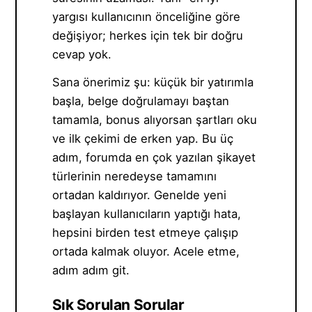
yargısı kullanıcının önceliğine göre
değişiyor; herkes için tek bir doğru
cevap yok.
Sana önerimiz şu: küçük bir yatırımla
başla, belge doğrulamayı baştan
tamamla, bonus alıyorsan şartları oku
ve ilk çekimi de erken yap. Bu üç
adım, forumda en çok yazılan şikayet
türlerinin neredeyse tamamını
ortadan kaldırıyor. Genelde yeni
başlayan kullanıcıların yaptığı hata,
hepsini birden test etmeye çalışıp
ortada kalmak oluyor. Acele etme,
adım adım git.
Sık Sorulan Sorular