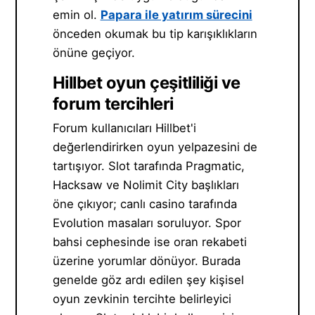
emin ol.
Papara ile yatırım sürecini
önceden okumak bu tip karışıklıkların
önüne geçiyor.
Hillbet oyun çeşitliliği ve
forum tercihleri
Forum kullanıcıları Hillbet'i
değerlendirirken oyun yelpazesini de
tartışıyor. Slot tarafında Pragmatic,
Hacksaw ve Nolimit City başlıkları
öne çıkıyor; canlı casino tarafında
Evolution masaları soruluyor. Spor
bahsi cephesinde ise oran rekabeti
üzerine yorumlar dönüyor. Burada
genelde göz ardı edilen şey kişisel
oyun zevkinin tercihte belirleyici