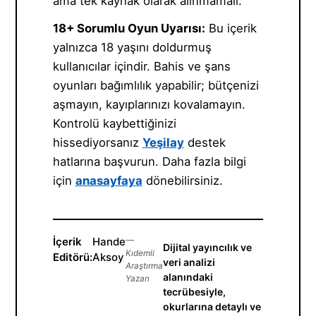
ama tek kaynak olarak alınmamalı.
18+ Sorumlu Oyun Uyarısı:
Bu içerik
yalnızca 18 yaşını doldurmuş
kullanıcılar içindir. Bahis ve şans
oyunları bağımlılık yapabilir; bütçenizi
aşmayın, kayıplarınızı kovalamayın.
Kontrolü kaybettiğinizi
hissediyorsanız
Yeşilay
destek
hatlarına başvurun. Daha fazla bilgi
için
anasayfaya
dönebilirsiniz.
İçerik
Hande
—
Dijital yayıncılık ve
Kıdemli
Editörü:
Aksoy
veri analizi
Araştırma
alanındaki
Yazarı
tecrübesiyle,
okurlarına detaylı ve