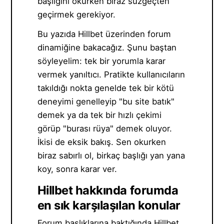
başlığını okurken biraz süzgeçten
geçirmek gerekiyor.
Bu yazıda Hillbet üzerinden forum
dinamiğine bakacağız. Şunu baştan
söyleyelim: tek bir yorumla karar
vermek yanıltıcı. Pratikte kullanıcıların
takıldığı nokta genelde tek bir kötü
deneyimi genelleyip "bu site batık"
demek ya da tek bir hızlı çekimi
görüp "burası rüya" demek oluyor.
İkisi de eksik bakış. Sen okurken
biraz sabırlı ol, birkaç başlığı yan yana
koy, sonra karar ver.
Hillbet hakkında forumda
en sık karşılaşılan konular
Forum başlıklarına baktığında Hillbet