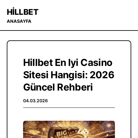
HILLBET
ANASAYFA
Hillbet En Iyi Casino
Sitesi Hangisi: 2026
Güncel Rehberi
04.03.2026