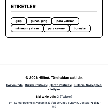
ETIKETLER
giriş
güncel giriş
para yatırma
minimum yatırım
para çekme
bonuslar
© 2026 Hillbet. Tüm hakları saklıdır.
Hakkımızda
·
Gizlilik Politikası
·
Çerez Politikası
·
Kullanıcı Sözleşmesi
·
İletişim
Bizi takip edin:
X (Twitter)
18+ | Kumar bağımlılık yapabilir, lütfen sorumlu oynayın. Destek:
Yeşilay
·
182