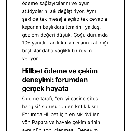
ödeme sağlayıcılarını ve oyun
stüdyolarını sık değiştiriyor. Aynı
şekilde tek mesajla açılıp tek cevapla
kapanan başlıklara temkinli yaklaş,
gözlem değeri düşük. Çoğu durumda
10+ yanıtlı, farklı kullanıcıların katıldığı
başlıklar daha sağlıklı bir resim
veriyor.
Hillbet ödeme ve çekim
deneyimi: forumdan
gerçek hayata
Ödeme tarafı, "en iyi casino sitesi
hangisi" sorusunun en kritik kısmı.
Forumda Hillbet için en sık övülen
yön Papara ve havale çekimlerinin
aynı gün sonuçlanması. Deneyim