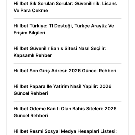
Hillbet Sık Sorulan Sorular: Güvenilirlik, Lisans
Ve Para Çekme
Hillbet Türkiye: Tl Desteği, Türkçe Arayüz Ve
Erişim Bilgileri
Hillbet Güvenilir Bahis Sitesi Nasıl Seçilir:
Kapsamlı Rehber
Hillbet Son Giriş Adresi: 2026 Güncel Rehberi
Hillbet Papara Ile Yatirim Nasil Yapilir: 2026
Güncel Rehberi
Hillbet Odeme Kaniti Olan Bahis Siteleri: 2026
Güncel Rehberi
Hillbet Resmi Sosyal Medya Hesaplari Listesi: